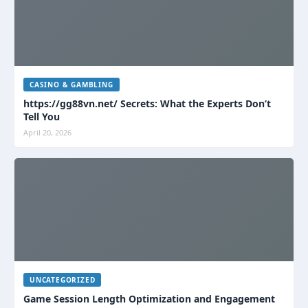
CASINO & GAMBLING
https://gg88vn.net/ Secrets: What the Experts Don’t
Tell You
April 20, 2026
UNCATEGORIZED
Game Session Length Optimization and Engagement