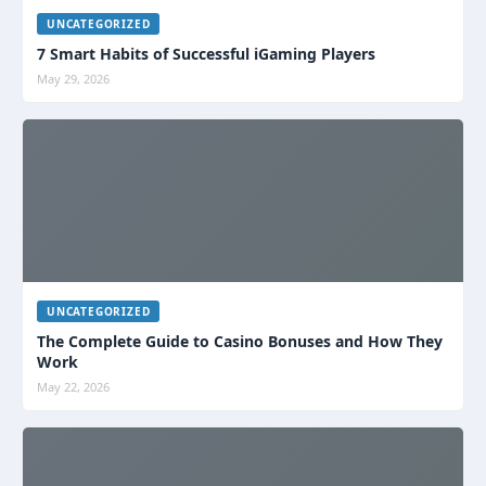
UNCATEGORIZED
7 Smart Habits of Successful iGaming Players
May 29, 2026
UNCATEGORIZED
The Complete Guide to Casino Bonuses and How They
Work
May 22, 2026