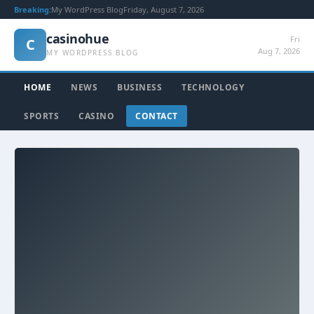
Breaking:
My WordPress Blog
Friday, August 7, 2026
casinohue
Fri
C
Aug 7, 2026
MY WORDPRESS BLOG
HOME
NEWS
BUSINESS
TECHNOLOGY
SPORTS
CASINO
CONTACT