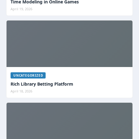
Time Modeling in Online Games
April 19, 2026
UNCATEGORIZED
Rich Library Betting Platform
April 18, 2026