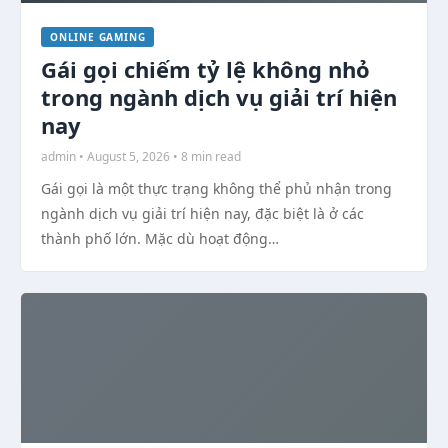
ONLINE GAMING
Gái gọi chiếm tỷ lệ không nhỏ
trong ngành dịch vụ giải trí hiện
nay
admin • August 5, 2026 • 8 min read
Gái gọi là một thực trạng không thể phủ nhận trong
ngành dịch vụ giải trí hiện nay, đặc biệt là ở các
thành phố lớn. Mặc dù hoạt động…