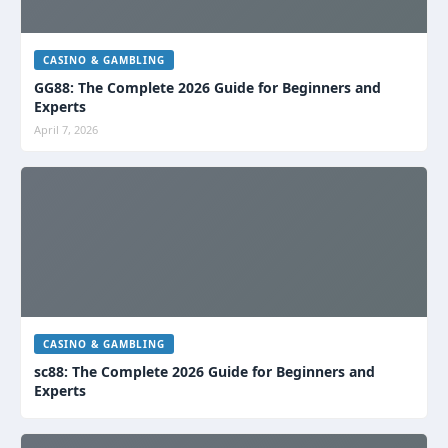
CASINO & GAMBLING
GG88: The Complete 2026 Guide for Beginners and
Experts
April 7, 2026
CASINO & GAMBLING
sc88: The Complete 2026 Guide for Beginners and
Experts